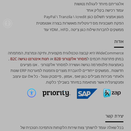
אלגוריתם מיוחד לעגלות נטושות
עמוד רכישה בקליק אחד
מגוון אמצעי תשלום כגון PayPal \ Tranzila \ Icredit
הפקת חשבוניות מס דיגיטליות מאושרות בצורה אוטומטית
ממשקים לחברות שילוח כגון צ'יטה , YDM , HFD עוד
אודות
WideCommerce היא קבוצה טכנולוגית מקצועית, ותיקה ונמרצת, המתמחה
במתן פתרונות חכמים ל
מסחר אלקטרוני B2B
או
חנות אינטרנט נגישה B2C
,
באמצעות פלטפורמה נגישה ועשירה למסחר אלקטרוני . אנו מציעים
חדשנות , ממשקים ייחודיים להעברת מוצרים והזמנות למערכות ERP שונות
ולאתרי מכירות מובילים כגון זאפ , אמזון , פייסבוק וגוגל - כל אלו עם עיצוב
ופונקציונלית אשר מותאמת במיוחד בשבילך כלקוח.
יצירת קשר
בכל שאלה עומד לרשותך צוות שירות הלקוחות והתמיכה הטכנית של