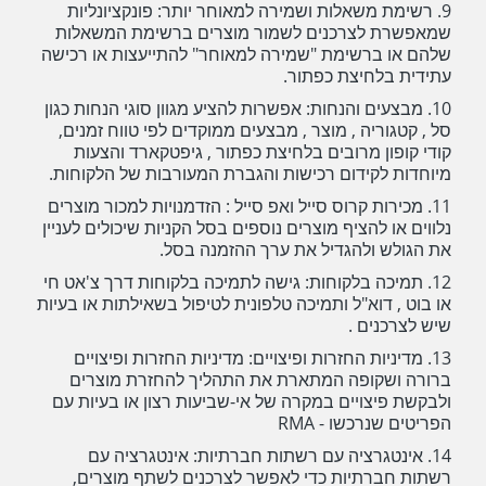
9. רשימת משאלות ושמירה למאוחר יותר: פונקציונליות
שמאפשרת לצרכנים לשמור מוצרים ברשימת המשאלות
שלהם או ברשימת "שמירה למאוחר" להתייעצות או רכישה
עתידית בלחיצת כפתור.
10. מבצעים והנחות: אפשרות להציע מגוון סוגי הנחות כגון
סל , קטגוריה , מוצר , מבצעים ממוקדים לפי טווח זמנים,
קודי קופון מרובים בלחיצת כפתור , גיפטקארד והצעות
מיוחדות לקידום רכישות והגברת המעורבות של הלקוחות.
11. מכירות קרוס סייל ואפ סייל : הזדמנויות למכור מוצרים
נלווים או להציף מוצרים נוספים בסל הקניות שיכולים לעניין
את הגולש ולהגדיל את ערך ההזמנה בסל.
12. תמיכה בלקוחות: גישה לתמיכה בלקוחות דרך צ'אט חי
או בוט , דוא"ל ותמיכה טלפונית לטיפול בשאילתות או בעיות
שיש לצרכנים .
13. מדיניות החזרות ופיצויים: מדיניות החזרות ופיצויים
ברורה ושקופה המתארת את התהליך להחזרת מוצרים
ולבקשת פיצויים במקרה של אי-שביעות רצון או בעיות עם
הפריטים שנרכשו - RMA
14. אינטגרציה עם רשתות חברתיות: אינטגרציה עם
רשתות חברתיות כדי לאפשר לצרכנים לשתף מוצרים,