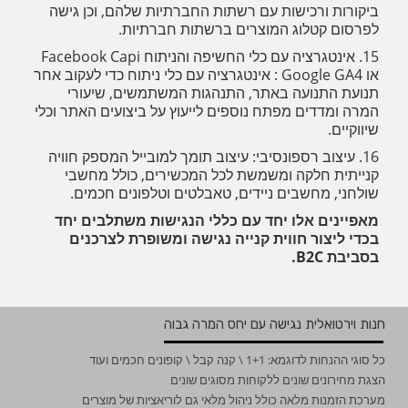
ביקורות ורכישות עם רשתות החברתיות שלהם, וכן גישה
לפרסום קטלוג המוצרים ברשתות חברתיות.
15. אינטגרציה עם כלי החשיפה והניתוח Facebook Capi
או Google GA4 : אינטגרציה עם כלי ניתוח כדי לעקוב אחר
תנועת התנועה באתר, התנהגות המשתמשים, שיעורי
המרה ומדדים מפתח נוספים לייעוץ על ביצועים האתר וכלי
שיווקיים.
16. עיצוב רספונסיבי: עיצוב תומך למובייל המספק חוויה
קנייתית חלקה ומשמשת לכל המכשירים, כולל מחשבי
שולחני, מחשבים ניידים, טאבלטים וטלפונים חכמים.
מאפיינים אלו יחד עם כללי הנגישות משתלבים יחד
בכדי ליצור חווית קנייה נגישה ומשופרת לצרכנים
בסביבת B2C.
חנות וירטואלית נגישה עם יחס המרה גבוה
כל סוגי ההנחות לדוגמא: 1+1 \ קנה קבל \ קופונים חכמים ועוד
הצגת מחירונים שונים ללקוחות מסוגים שונים
מערכת הזמנות מלאה כולל ניהול מלאי גם לוריאציות של מוצרים