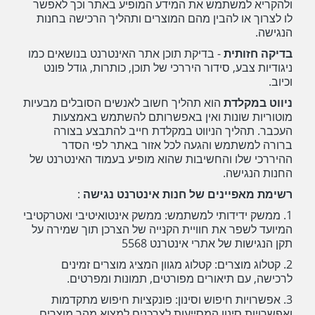
ולהקריא למשתמש את המידע המופיע באתר וכך לאפשר
לו לצרוך או להבין מהם המוצרים ותהליך הרכישה בחנות
הנגישה.
בדיקה חזותית
- בדיקת תוכן אתר האינטרנט בנושאים כמו
ניגודיות צבע, סידור היררכי של תוכן, כותרות, גודל פונט
וכיוב.
ניווט במקלדת
הוא תהליך חשוב לאנשים הסובלים מבעיות
מוטוריות שונות ואין באפשרותם להשתמש באמצעות
העכבר. תהליך הניווט במקלדת חייב להתבצע בצורה
ברורה למשתמש והגעה לכל אזור באתר לפי הסדר
ההיררכי שלו והחשיבות שהוא מופיע בעמוד האינטרנט של
החנות הנגישה.
רשימת מאפיינים של חנות אינטרנט נגישה
:
1. ממשק ידידותי למשתמש: ממשק אינטואיטיבי ואטרקטיבי
המיועד לשפר את חוויית הקנייה של הצרכן תוך שמירה על
תקן הנגישות של אתרי אינטרנט 5568
2. קטלוג מוצרים: קטלוג מגוון המציג מוצרים זמינים
לרכישה, עם תיאורים מפורטים, תמונות ומפרטים.
3. אפשרויות חיפוש וסינון: פונקציות חיפוש מתקדמות
ואפשרויות סינון המסייעות לצרכנים למצוא מהר מוצרים